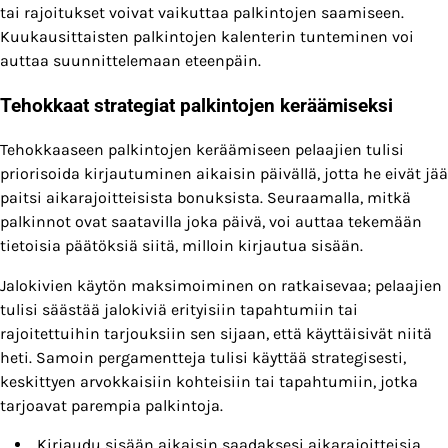
tai rajoitukset voivat vaikuttaa palkintojen saamiseen.
Kuukausittaisten palkintojen kalenterin tunteminen voi
auttaa suunnittelemaan eteenpäin.
Tehokkaat strategiat palkintojen keräämiseksi
Tehokkaaseen palkintojen keräämiseen pelaajien tulisi
priorisoida kirjautuminen aikaisin päivällä, jotta he eivät jää
paitsi aikarajoitteisista bonuksista. Seuraamalla, mitkä
palkinnot ovat saatavilla joka päivä, voi auttaa tekemään
tietoisia päätöksiä siitä, milloin kirjautua sisään.
Jalokivien käytön maksimoiminen on ratkaisevaa; pelaajien
tulisi säästää jalokiviä erityisiin tapahtumiin tai
rajoitettuihin tarjouksiin sen sijaan, että käyttäisivät niitä
heti. Samoin pergamentteja tulisi käyttää strategisesti,
keskittyen arvokkaisiin kohteisiin tai tapahtumiin, jotka
tarjoavat parempia palkintoja.
Kirjaudu sisään aikaisin saadaksesi aikarajoitteisia