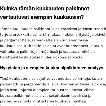
Kuinka tämän kuukauden palkinnot
vertautuvat aiempiin kuukausiin?
Tämän kuukauden palkinnot Idle Heroesissa jatkavat trendiä
tarjota arvokkaita esineitä, mukaan lukien erityisiä jalokiviä
ja pergamentteja, samankaltaisia kuin aiemmissa
kuukausissa. Kuitenkin pelaajat ovat huomanneet joitakin
vaihteluita palkintojen määrässä ja laadussa, mikä on
herättänyt keskustelua niiden kokonaisarvosta.
Nykyisten ja aiempien kuukausipalkintojen analyysi
Tänä kuukautena pelaajat voivat odottaa palkintoja, kuten
parannettuja pergamentteja ja valikoiman erityisiä jalokiviä,
jotka ovat linjassa aiempien tarjousten kanssa. Viime
kuussa palkinnot sisälsivät sekoituksen tavallisia ja
premium-esineitä, mutta tämä kuukausi näyttää