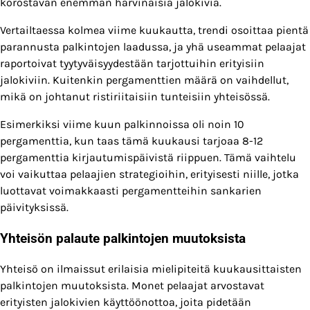
korostavan enemmän harvinaisia jalokiviä.
Vertailtaessa kolmea viime kuukautta, trendi osoittaa pientä
parannusta palkintojen laadussa, ja yhä useammat pelaajat
raportoivat tyytyväisyydestään tarjottuihin erityisiin
jalokiviin. Kuitenkin pergamenttien määrä on vaihdellut,
mikä on johtanut ristiriitaisiin tunteisiin yhteisössä.
Esimerkiksi viime kuun palkinnoissa oli noin 10
pergamenttia, kun taas tämä kuukausi tarjoaa 8-12
pergamenttia kirjautumispäivistä riippuen. Tämä vaihtelu
voi vaikuttaa pelaajien strategioihin, erityisesti niille, jotka
luottavat voimakkaasti pergamentteihin sankarien
päivityksissä.
Yhteisön palaute palkintojen muutoksista
Yhteisö on ilmaissut erilaisia mielipiteitä kuukausittaisten
palkintojen muutoksista. Monet pelaajat arvostavat
erityisten jalokivien käyttöönottoa, joita pidetään