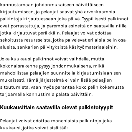
kannustamaan johdonmukaiseen päivittäiseen
kirjautumiseen, ja pelaajat saavat yhä arvokkaampia
palkintoja kirjautuessaan joka päivä. Tyypillisesti palkinnot
ovat porrastettuja, ja parempia esineitä on saatavilla niille,
jotka kirjautuvat peräkkäin. Pelaajat voivat odottaa
sekoitusta resursseista, jotka palvelevat erilaisia pelin osa-
alueita, sankarien päivityksistä käsityömateriaaleihin.
Joka kuukausi palkinnot voivat vaihdella, mutta
kokonaisrakenne pysyy johdonmukaisena, mikä
mahdollistaa pelaajien suunnitella kirjautumisiaan sen
mukaisesti. Tämä järjestelmä ei vain lisää pelaajien
sitoutumista, vaan myös parantaa koko pelin kokemusta
tarjoamalla kannustimia palata päivittäin.
Kuukausittain saatavilla olevat palkintotyypit
Pelaajat voivat odottaa monenlaisia palkintoja joka
kuukausi, jotka voivat sisältää: