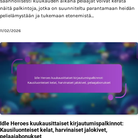
säännöllisesti kuukauden aikana pelaajat voivat kerätä
näitä palkintoja, jotka on suunniteltu parantamaan heidän
pelielämystään ja tukemaan etenemistä…
11/02/2026
Idle Heroes kuukausittaiset kirjautumispalkinnot:
Kausiluonteiset kelat, harvinaiset jalokivet,
pelaajabonukset