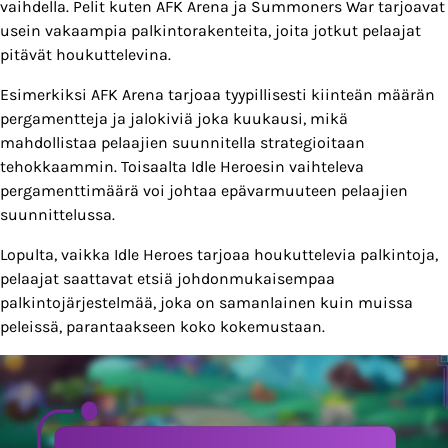
vaihdella. Pelit kuten AFK Arena ja Summoners War tarjoavat
usein vakaampia palkintorakenteita, joita jotkut pelaajat
pitävät houkuttelevina.
Esimerkiksi AFK Arena tarjoaa tyypillisesti kiinteän määrän
pergamentteja ja jalokiviä joka kuukausi, mikä
mahdollistaa pelaajien suunnitella strategioitaan
tehokkaammin. Toisaalta Idle Heroesin vaihteleva
pergamenttimäärä voi johtaa epävarmuuteen pelaajien
suunnittelussa.
Lopulta, vaikka Idle Heroes tarjoaa houkuttelevia palkintoja,
pelaajat saattavat etsiä johdonmukaisempaa
palkintojärjestelmää, joka on samanlainen kuin muissa
peleissä, parantaakseen koko kokemustaan.