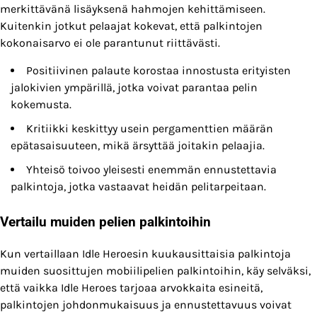
merkittävänä lisäyksenä hahmojen kehittämiseen.
Kuitenkin jotkut pelaajat kokevat, että palkintojen
kokonaisarvo ei ole parantunut riittävästi.
Positiivinen palaute korostaa innostusta erityisten
jalokivien ympärillä, jotka voivat parantaa pelin
kokemusta.
Kritiikki keskittyy usein pergamenttien määrän
epätasaisuuteen, mikä ärsyttää joitakin pelaajia.
Yhteisö toivoo yleisesti enemmän ennustettavia
palkintoja, jotka vastaavat heidän pelitarpeitaan.
Vertailu muiden pelien palkintoihin
Kun vertaillaan Idle Heroesin kuukausittaisia palkintoja
muiden suosittujen mobiilipelien palkintoihin, käy selväksi,
että vaikka Idle Heroes tarjoaa arvokkaita esineitä,
palkintojen johdonmukaisuus ja ennustettavuus voivat