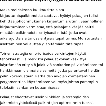
Maksimoidakseen kuukausittaisista
kirjautumispalkinnoista saatavat hyödyt pelaajien tulisi
kehittää johdonmukainen kirjautumisrutiini. Säännöllinen
kirjautuminen varmistaa, että pelaajat eivät jää paitsi
mistään palkinnoista, erityisesti niistä, jotka ovat
aikarajoitteisia tai osa erityisiä tapahtumia. Muistutusten
asettaminen voi auttaa ylläpitämään tätä tapaa.
Toinen strategia on priorisoida palkintojen käyttö
tehokkaasti. Esimerkiksi pelaajat voivat keskittyä
käyttämään erityisiä jalokiviä sankarien päivittämiseen tai
hankkimaan olennaisia esineitä, jotka parantavat heidän
pelin kokemustaan. Parhaiden aikojen ymmärtäminen
pergamenttien käyttämiseen voi myös johtaa parempiin
tuloksiin sankarien kutsumisessa.
Pelaajat ehdottavat usein vinkkien ja strategioiden
jakamista yhteisössä palkintojen optimoinnin tueksi.