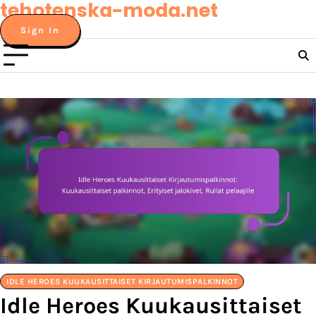
tehotenska-moda.net
Skip
to
Sign In
content
IDLE HEROES KUUKAUSITTAISET KIRJAUTUMISPALKINNOT
Idle Heroes Kuukausittaiset