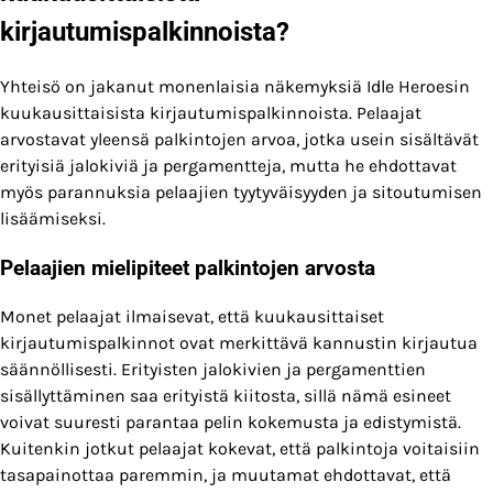
kirjautumispalkinnoista?
Yhteisö on jakanut monenlaisia näkemyksiä Idle Heroesin
kuukausittaisista kirjautumispalkinnoista. Pelaajat
arvostavat yleensä palkintojen arvoa, jotka usein sisältävät
erityisiä jalokiviä ja pergamentteja, mutta he ehdottavat
myös parannuksia pelaajien tyytyväisyyden ja sitoutumisen
lisäämiseksi.
Pelaajien mielipiteet palkintojen arvosta
Monet pelaajat ilmaisevat, että kuukausittaiset
kirjautumispalkinnot ovat merkittävä kannustin kirjautua
säännöllisesti. Erityisten jalokivien ja pergamenttien
sisällyttäminen saa erityistä kiitosta, sillä nämä esineet
voivat suuresti parantaa pelin kokemusta ja edistymistä.
Kuitenkin jotkut pelaajat kokevat, että palkintoja voitaisiin
tasapainottaa paremmin, ja muutamat ehdottavat, että