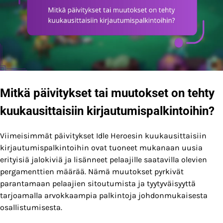
Mitkä päivitykset tai muutokset on tehty
kuukausittaisiin kirjautumispalkintoihin?
Viimeisimmät päivitykset Idle Heroesin kuukausittaisiin
kirjautumispalkintoihin ovat tuoneet mukanaan uusia
erityisiä jalokiviä ja lisänneet pelaajille saatavilla olevien
pergamenttien määrää. Nämä muutokset pyrkivät
parantamaan pelaajien sitoutumista ja tyytyväisyyttä
tarjoamalla arvokkaampia palkintoja johdonmukaisesta
osallistumisesta.