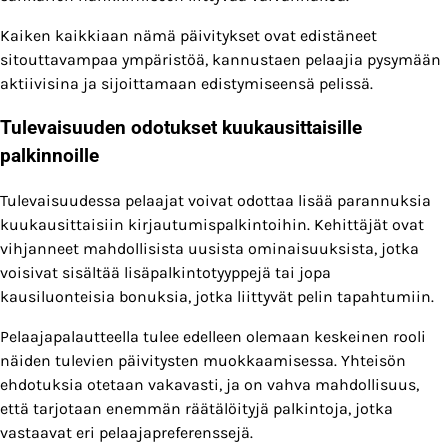
Kaiken kaikkiaan nämä päivitykset ovat edistäneet
sitouttavampaa ympäristöä, kannustaen pelaajia pysymään
aktiivisina ja sijoittamaan edistymiseensä pelissä.
Tulevaisuuden odotukset kuukausittaisille
palkinnoille
Tulevaisuudessa pelaajat voivat odottaa lisää parannuksia
kuukausittaisiin kirjautumispalkintoihin. Kehittäjät ovat
vihjanneet mahdollisista uusista ominaisuuksista, jotka
voisivat sisältää lisäpalkintotyyppejä tai jopa
kausiluonteisia bonuksia, jotka liittyvät pelin tapahtumiin.
Pelaajapalautteella tulee edelleen olemaan keskeinen rooli
näiden tulevien päivitysten muokkaamisessa. Yhteisön
ehdotuksia otetaan vakavasti, ja on vahva mahdollisuus,
että tarjotaan enemmän räätälöityjä palkintoja, jotka
vastaavat eri pelaajapreferenssejä.