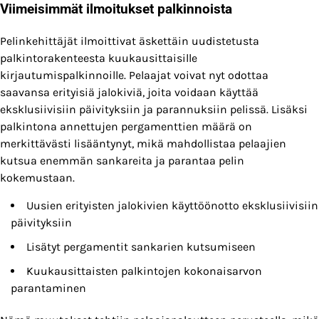
Viimeisimmät ilmoitukset palkinnoista
Pelinkehittäjät ilmoittivat äskettäin uudistetusta
palkintorakenteesta kuukausittaisille
kirjautumispalkinnoille. Pelaajat voivat nyt odottaa
saavansa erityisiä jalokiviä, joita voidaan käyttää
eksklusiivisiin päivityksiin ja parannuksiin pelissä. Lisäksi
palkintona annettujen pergamenttien määrä on
merkittävästi lisääntynyt, mikä mahdollistaa pelaajien
kutsua enemmän sankareita ja parantaa pelin
kokemustaan.
Uusien erityisten jalokivien käyttöönotto eksklusiivisiin
päivityksiin
Lisätyt pergamentit sankarien kutsumiseen
Kuukausittaisten palkintojen kokonaisarvon
parantaminen