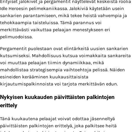
Erityiset jalokivet ja pergamentit näyttelevät keskeistä roolia
Idle Heroesin pelimekaniikassa. Jalokiviä käytetään usein
sankarien parantamiseen, mikä tekee heistä vahvempia ja
tehokkaampia taisteluissa. Tämä parannus voi
merkittävästi vaikuttaa pelaajan menestykseen eri
pelimuodoissa.
Pergamentit puolestaan ovat elintärkeitä uusien sankarien
kutsumiseksi. Mahdollisuus kutsua voimakkaita sankareita
voi muuttaa pelaajan tiimin dynamiikkaa, mikä
mahdollistaa strategisempia vaihtoehtoja pelissä. Näiden
esineiden kerääminen kuukausittaisista
kirjautumispalkinnoista voi tarjota merkittävän edun.
Nykyisen kuukauden päivittäisten palkintojen
erittely
Tänä kuukautena pelaajat voivat odottaa jäsenneltyä
päivittäisten palkintojen erittelyä, joka palkitsee heitä