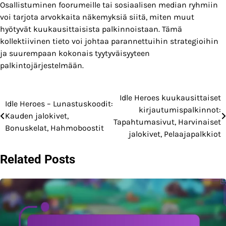
Osallistuminen foorumeille tai sosiaalisen median ryhmiin
voi tarjota arvokkaita näkemyksiä siitä, miten muut
hyötyvät kuukausittaisista palkinnoistaan. Tämä
kollektiivinen tieto voi johtaa parannettuihin strategioihin
ja suurempaan kokonais tyytyväisyyteen
palkintojärjestelmään.
Idle Heroes kuukausittaiset
Post
Idle Heroes – Lunastuskoodit:
kirjautumispalkinnot:
Kauden jalokivet,
navigation
Tapahtumasivut, Harvinaiset
Bonuskelat, Hahmoboostit
jalokivet, Pelaajapalkkiot
Related Posts