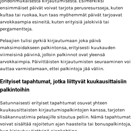
johdonmukaisesta kirjautumisesta. Esimerkiksi
ensimmäiset päivät voivat tarjota perusresursseja, kuten
kultaa tai ruokaa, kun taas myöhemmät päivät tarjoavat
arvokkaampia esineitä, kuten erityisiä jalokiviä tai
pergamentteja.
Pelaajien tulisi pyrkiä kirjautumaan joka päivä
maksimoidakseen palkintonsa, erityisesti kuukauden
viimeisinä päivinä, jolloin palkinnot ovat yleensä
arvokkaimpia. Päivittäisten kirjautumisten seuraaminen voi
auttaa varmistamaan, ettei palkintoja jää väliin.
Erityiset tapahtumat, jotka liittyvät kuukausittaisiin
palkintoihin
Satunnaisesti erityiset tapahtumat osuvat yhteen
kuukausittaisten kirjautumispalkintojen kanssa, tarjoten
lisäkannustimia pelaajille sitoutua peliin. Nämä tapahtumat
voivat sisältää rajoitetun ajan haasteita tai bonuspalkintoja,
kun kirjautuu tiettyinä ajankohtina.