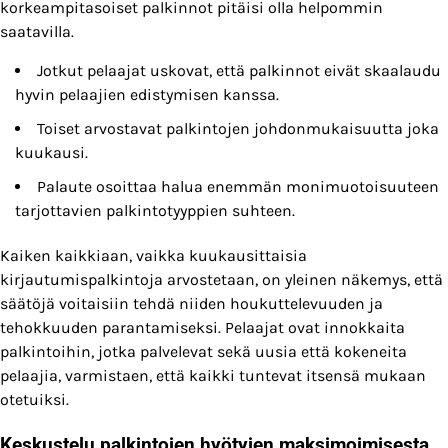
korkeampitasoiset palkinnot pitäisi olla helpommin
saatavilla.
Jotkut pelaajat uskovat, että palkinnot eivät skaalaudu
hyvin pelaajien edistymisen kanssa.
Toiset arvostavat palkintojen johdonmukaisuutta joka
kuukausi.
Palaute osoittaa halua enemmän monimuotoisuuteen
tarjottavien palkintotyyppien suhteen.
Kaiken kaikkiaan, vaikka kuukausittaisia
kirjautumispalkintoja arvostetaan, on yleinen näkemys, että
säätöjä voitaisiin tehdä niiden houkuttelevuuden ja
tehokkuuden parantamiseksi. Pelaajat ovat innokkaita
palkintoihin, jotka palvelevat sekä uusia että kokeneita
pelaajia, varmistaen, että kaikki tuntevat itsensä mukaan
otetuiksi.
Keskustelu palkintojen hyötyjen maksimoimisesta