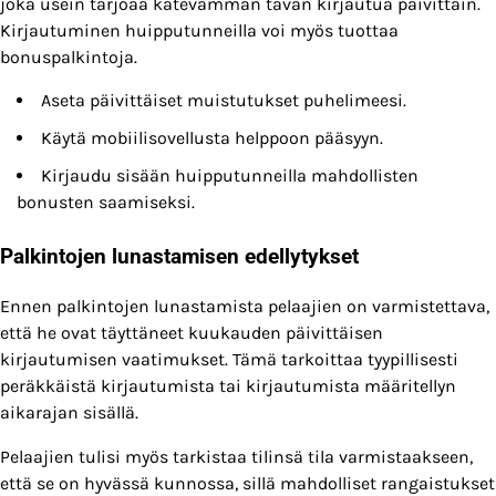
joka usein tarjoaa kätevämmän tavan kirjautua päivittäin.
Kirjautuminen huipputunneilla voi myös tuottaa
bonuspalkintoja.
Aseta päivittäiset muistutukset puhelimeesi.
Käytä mobiilisovellusta helppoon pääsyyn.
Kirjaudu sisään huipputunneilla mahdollisten
bonusten saamiseksi.
Palkintojen lunastamisen edellytykset
Ennen palkintojen lunastamista pelaajien on varmistettava,
että he ovat täyttäneet kuukauden päivittäisen
kirjautumisen vaatimukset. Tämä tarkoittaa tyypillisesti
peräkkäistä kirjautumista tai kirjautumista määritellyn
aikarajan sisällä.
Pelaajien tulisi myös tarkistaa tilinsä tila varmistaakseen,
että se on hyvässä kunnossa, sillä mahdolliset rangaistukset