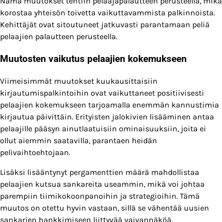
Nämä muutokset tehtiin pelaajapalautteen perusteella, mikä
korostaa yhteisön toivetta vaikuttavammista palkinnoista.
Kehittäjät ovat sitoutuneet jatkuvasti parantamaan peliä
pelaajien palautteen perusteella.
Muutosten vaikutus pelaajien kokemukseen
Viimeisimmät muutokset kuukausittaisiin
kirjautumispalkintoihin ovat vaikuttaneet positiivisesti
pelaajien kokemukseen tarjoamalla enemmän kannustimia
kirjautua päivittäin. Erityisten jalokivien lisääminen antaa
pelaajille pääsyn ainutlaatuisiin ominaisuuksiin, joita ei
ollut aiemmin saatavilla, parantaen heidän
pelivaihtoehtojaan.
Lisäksi lisääntynyt pergamenttien määrä mahdollistaa
pelaajien kutsua sankareita useammin, mikä voi johtaa
parempiin tiimikokoonpanoihin ja strategioihin. Tämä
muutos on otettu hyvin vastaan, sillä se vähentää uusien
sankarien hankkimiseen liittyvää vaivannäköä.