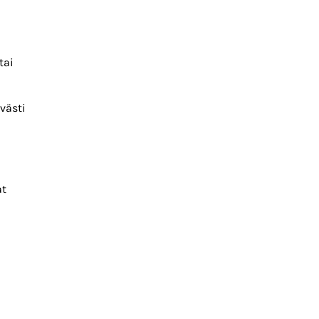
tai
västi
at