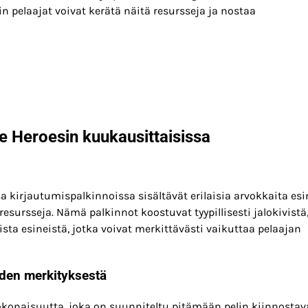
 pelaajat voivat kerätä näitä resursseja ja nostaa
le Heroesin kuukausittaisissa
a kirjautumispalkinnoissa sisältävät erilaisia arvokkaita esi
 resursseja. Nämä palkinnot koostuvat tyypillisesti jalokivistä
sta esineistä, jotka voivat merkittävästi vaikuttaa pelaajan
iden merkityksestä
okonaisuutta, joka on suunniteltu pitämään pelin kiinnostav