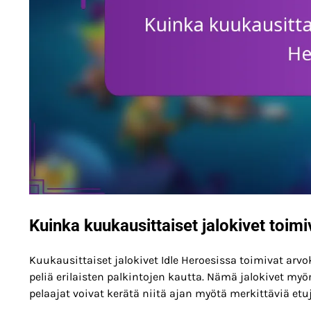
Kuinka kuukausittaiset jalokivet toimi
Kuukausittaiset jalokivet Idle Heroesissa toimivat arv
peliä erilaisten palkintojen kautta. Nämä jalokivet m
pelaajat voivat kerätä niitä ajan myötä merkittäviä etuj