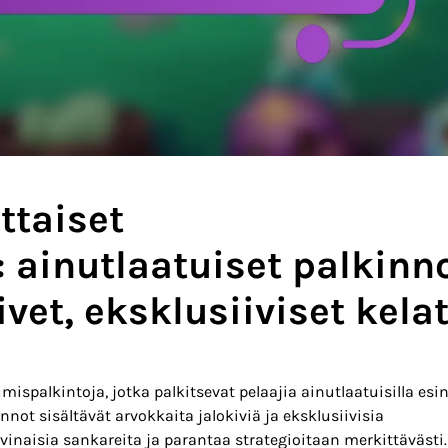
ttaiset
 ainutlaatuiset palkinno
vet, eksklusiiviset kela
ispalkintoja, jotka palkitsevat pelaajia ainutlaatuisilla esine
not sisältävät arvokkaita jalokiviä ja eksklusiivisia
vinaisia sankareita ja parantaa strategioitaan merkittävästi.