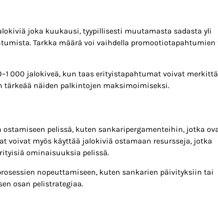
lokiviä joka kuukausi, tyypillisesti muutamasta sadasta yli
ahtumista. Tarkka määrä voi vaihdella promootiotapahtumien 
–1 000 jalokiveä, kun taas erityistapahtumat voivat merkittä
n tärkeää näiden palkintojen maksimoimiseksi.
en ostamiseen pelissä, kuten sankaripergamenteihin, jotka ov
t voivat myös käyttää jalokiviä ostamaan resursseja, jotka
ityisiä ominaisuuksia pelissä.
prosessien nopeuttamiseen, kuten sankarien päivityksiin tai
en osan pelistrategiaa.