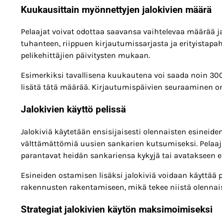
Kuukausittain myönnettyjen jalokivien määrä
Pelaajat voivat odottaa saavansa vaihtelevaa määrää ja
tuhanteen, riippuen kirjautumissarjasta ja erityistap
pelikehittäjien päivitysten mukaan.
Esimerkiksi tavallisena kuukautena voi saada noin 300
lisätä tätä määrää. Kirjautumispäivien seuraaminen o
Jalokivien käyttö pelissä
Jalokiviä käytetään ensisijaisesti olennaisten esineid
välttämättömiä uusien sankarien kutsumiseksi. Pelaaja
parantavat heidän sankariensa kykyjä tai avatakseen er
Esineiden ostamisen lisäksi jalokiviä voidaan käyttää 
rakennusten rakentamiseen, mikä tekee niistä olennais
Strategiat jalokivien käytön maksimoimiseksi