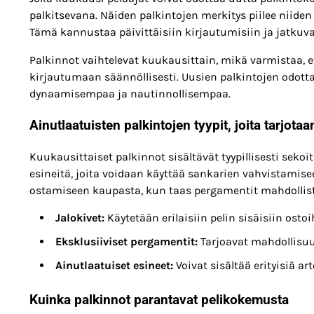
palkitsevana. Näiden palkintojen merkitys piilee niiden 
Tämä kannustaa päivittäisiin kirjautumisiin ja jatkuv
Palkinnot vaihtelevat kuukausittain, mikä varmistaa, e
kirjautumaan säännöllisesti. Uusien palkintojen odot
dynaamisempaa ja nautinnollisempaa.
Ainutlaatuisten palkintojen tyypit, joita tarjota
Kuukausittaiset palkinnot sisältävät tyypillisesti sekoi
esineitä, joita voidaan käyttää sankarien vahvistamise
ostamiseen kaupasta, kun taas pergamentit mahdollist
Jalokivet:
Käytetään erilaisiin pelin sisäisiin ostoih
Eksklusiiviset pergamentit:
Tarjoavat mahdollisuu
Ainutlaatuiset esineet:
Voivat sisältää erityisiä ar
Kuinka palkinnot parantavat pelikokemusta