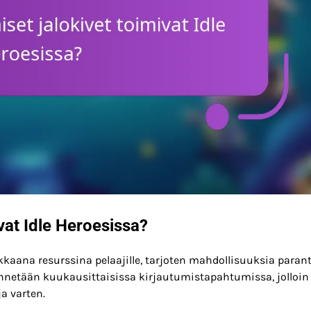
vat Idle Heroesissa?
okkaana resurssina pelaajille, tarjoten mahdollisuuksia paran
yönnetään kuukausittaisissa kirjautumistapahtumissa, jolloin
a varten.