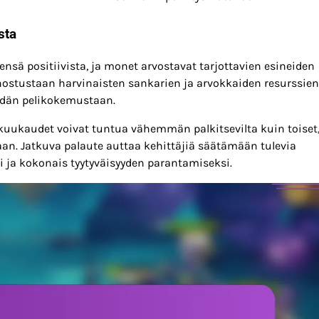
sta
ensä positiivista, ja monet arvostavat tarjottavien esineiden
nnostustaan harvinaisten sankarien ja arvokkaiden resurssien
idän pelikokemustaan.
 kuukaudet voivat tuntua vähemmän palkitsevilta kuin toiset
itaan. Jatkuva palaute auttaa kehittäjiä säätämään tulevia
 ja kokonais tyytyväisyyden parantamiseksi.