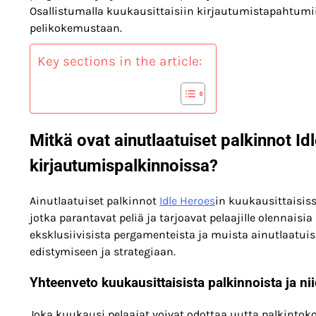
Osallistumalla kuukausittaisiin kirjautumistapahtumiin
pelikokemustaan.
Key sections in the article:
Mitkä ovat ainutlaatuiset palkinnot Id
kirjautumispalkinnoissa?
Ainutlaatuiset palkinnot
Idle Heroes
in kuukausittaisiss
jotka parantavat peliä ja tarjoavat pelaajille olennaisia
eksklusiivisista pergamenteista ja muista ainutlaatuisi
edistymiseen ja strategiaan.
Yhteenveto kuukausittaisista palkinnoista ja ni
Joka kuukausi pelaajat voivat odottaa uutta palkintok