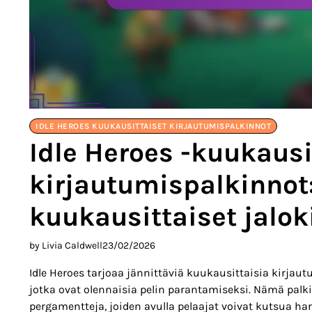
IDLE HEROES KUUKAUSITTAISET KIRJAUTUMISPALKINNOT
Idle Heroes -kuukausi
kirjautumispalkinnot:
kuukausittaiset jaloki
by Livia Caldwell
23/02/2026
Idle Heroes tarjoaa jännittäviä kuukausittaisia kirjautum
jotka ovat olennaisia pelin parantamiseksi. Nämä palkin
pergamentteja, joiden avulla pelaajat voivat kutsua har