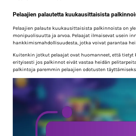
Pelaajien palautetta kuukausittaisista palkinnoi
Pelaajien palaute kuukausittaisista palkinnoista on yle
monipuolisuutta ja arvoa. Pelaajat ilmaisevat usein i
hankkimismahdollisuudesta, jotka voivat parantaa he
Kuitenkin jotkut pelaajat ovat huomanneet, että tietyt
erityisesti jos palkinnot eivät vastaa heidän pelitarpe
palkintoja paremmin pelaajien odotusten täyttämiseksi