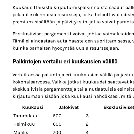
Kuukausittaisista kirjautumispalkinnoista saadut pal
pelaajille olennaisia resursseja, jotka helpottavat edi
premium-sisältöön ja päivityksiin, jotka voivat parant
Eksklusiiviset pergamentit voivat johtaa voimakkaide
Tämä ei ainoastaan auta haasteiden suorittamisessa, va
kuinka parhaiten hyödyntää uusia resurssejaan.
Palkintojen vertailu eri kuukausien välillä
Vertailtaessa palkintoja eri kuukausien välillä paljastu
kokonaisarvossa. Vaikka jotkut kuukaudet saattavat ke
eksklusiivisia pergamentteja tai ainutlaatuisia esineit
kirjautumaan sisään joka kuukausi nähdäksesi, mitä uu
Kuukausi
Jalokivet
Eksklusiivise
Tammikuu
500
3
Helmikuu
600
2
Maalis
700
4