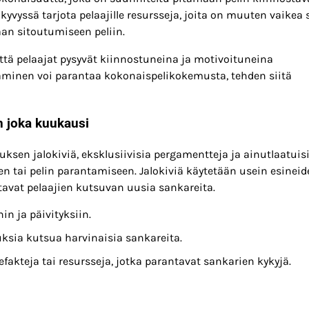
kyvyssä tarjota pelaajille resursseja, joita on muuten vaikea 
aan sitoutumiseen peliin.
ttä pelaajat pysyvät kiinnostuneina ja motivoituneina
taminen voi parantaa kokonaispelikokemusta, tehden siitä
an joka kuukausi
tuksen jalokiviä, eksklusiivisia pergamentteja ja ainutlaatuis
en tai pelin parantamiseen. Jalokiviä käytetään usein esinei
avat pelaajien kutsuvan uusia sankareita.
in ja päivityksiin.
ksia kutsua harvinaisia sankareita.
tefakteja tai resursseja, jotka parantavat sankarien kykyjä.