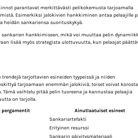
kinnot parantavat merkittävästi pelikokemusta tarjoamalla
stymistä. Esimerkiksi jalokivien hankkiminen antaa pelaajille 
aa heidän sankariensa suorituskykyä.
n sankarien hankkimiseen, mikä voi muuttaa pelin dynamiik
an lisää myös strategista ulottuvuutta, kun pelaajat päättä
u trendejä tarjottavien esineiden tyypeissä ja niiden
skittyä tarjoamaan enemmän jalokiviä, toiset voivat korost
ä. Tämä vaihtelu pitää pelin tuoreena ja kannustaa pelaajia
tta on tarjolla.
t pergamentit
Ainutlaatuiset esineet
Sankariartefakti
Erityinen resurssi
Sankarin päivitysmateriaali