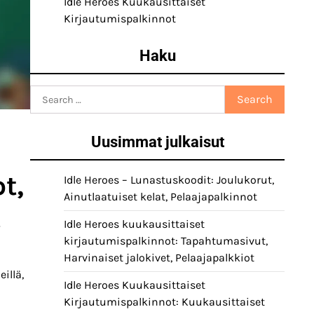
Idle Heroes Kuukausittaiset
Kirjautumispalkinnot
Haku
Search
for:
Uusimmat julkaisut
t,
Idle Heroes – Lunastuskoodit: Joulukorut,
Ainutlaatuiset kelat, Pelaajapalkinnot
t
Idle Heroes kuukausittaiset
kirjautumispalkinnot: Tapahtumasivut,
Harvinaiset jalokivet, Pelaajapalkkiot
illä,
Idle Heroes Kuukausittaiset
Kirjautumispalkinnot: Kuukausittaiset