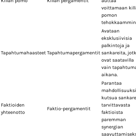
Killan pomo
Killan pergamentit
auttaa
voittamaan kil
pomon
tehokkaammin
Avataan
eksklusiivisia
palkintoja ja
Tapahtumahaasteet
Tapahtumapergamentit
sankareita, jot
ovat saatavilla
vain tapahtum
aikana.
Parantaa
mahdollisuuksi
kutsua sankare
Faktioiden
tarvittavasta
Faktio-pergamentit
yhteenotto
faktioista
paremman
synergian
saavuttamiseks