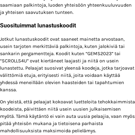
saamiaan palkintoja, luoden yhteisöön yhteenkuuluvuuden
ja yhteisen saavutuksen tunteen.
Suosituimmat lunastuskoodit
Jotkut lunastuskoodit ovat saaneet mainetta arvostaan,
usein tarjoten merkittäviä palkintoja, kuten jalokiviä tai
sankarin pergamentteja. Koodit kuten “GEMS2023” tai
“SCROLLS4U” ovat kiertäneet laajasti ja niitä on usein
lunastettu. Pelaajat suosivat yleensä koodeja, jotka tarjoavat
välittömiä etuja, erityisesti niitä, joita voidaan käyttää
yhdessä meneillään olevien haasteiden tai tapahtumien
kanssa.
On yleistä, että pelaajat kokoavat luetteloita tehokkaimmista
koodeista, päivittäen niitä usein uusien julkaisemisen
myötä. Tämä käytäntö ei vain auta uusia pelaajia, vaan myös
pitää yhteisön mukana ja tietoisena parhaista
mahdollisuuksista maksimoida pelielämys.