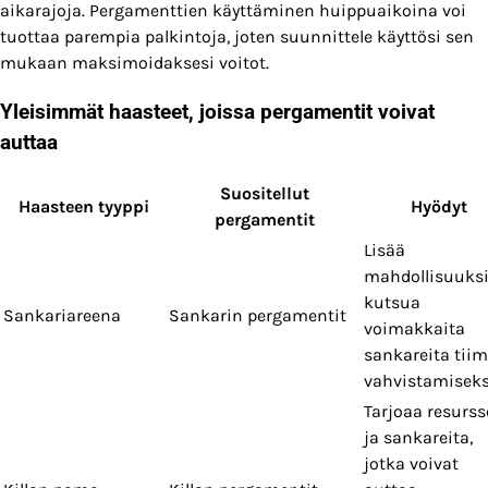
aikarajoja. Pergamenttien käyttäminen huippuaikoina voi
tuottaa parempia palkintoja, joten suunnittele käyttösi sen
mukaan maksimoidaksesi voitot.
Yleisimmät haasteet, joissa pergamentit voivat
auttaa
Suositellut
Haasteen tyyppi
Hyödyt
pergamentit
Lisää
mahdollisuuks
kutsua
Sankariareena
Sankarin pergamentit
voimakkaita
sankareita tiim
vahvistamiseks
Tarjoaa resurss
ja sankareita,
jotka voivat