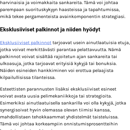
harvinaisia ja voimakkaita sankareita. Tämä voi johtaa
parempaan suorituskykyyn haasteissa ja tapahtumissa,
mikä tekee pergamenteista avainkomponentin strategiasi.
Eksklusiiviset palkinnot ja niiden hyödyt
Eksklusiiviset palkinnot
tarjoavat usein ainutlaatuisia etuja,
jotka voivat merkittävästi parantaa pelattavuutta. Nämä
palkinnot voivat sisältää rajoitetun ajan sankareita tai
ulkoasuja, jotka tarjoavat erityisiä kykyjä tai bonuksia.
Näiden esineiden hankkiminen voi erottua pelaajista
kilpailullisissa tilanteissa.
Esteettisten parannusten lisäksi eksklusiiviset esineet
voivat avata uusia pelimekaniikkoja tai strategioita.
Esimerkiksi ainutlaatuisella sankarilla voi olla kykyjä, jotka
synergisoivat hyvin olemassa olevan tiimisi kanssa,
mahdollistaen tehokkaammat yhdistelmät taisteluissa.
Tämä voi johtaa korkeampiin onnistumisprosentteihin