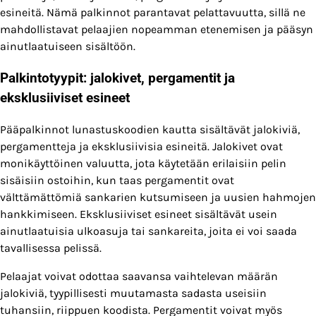
esineitä. Nämä palkinnot parantavat pelattavuutta, sillä ne
mahdollistavat pelaajien nopeamman etenemisen ja pääsyn
ainutlaatuiseen sisältöön.
Palkintotyypit: jalokivet, pergamentit ja
eksklusiiviset esineet
Pääpalkinnot lunastuskoodien kautta sisältävät jalokiviä,
pergamentteja ja eksklusiivisia esineitä. Jalokivet ovat
monikäyttöinen valuutta, jota käytetään erilaisiin pelin
sisäisiin ostoihin, kun taas pergamentit ovat
välttämättömiä sankarien kutsumiseen ja uusien hahmojen
hankkimiseen. Eksklusiiviset esineet sisältävät usein
ainutlaatuisia ulkoasuja tai sankareita, joita ei voi saada
tavallisessa pelissä.
Pelaajat voivat odottaa saavansa vaihtelevan määrän
jalokiviä, tyypillisesti muutamasta sadasta useisiin
tuhansiin, riippuen koodista. Pergamentit voivat myös