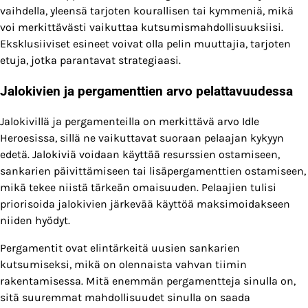
vaihdella, yleensä tarjoten kourallisen tai kymmeniä, mikä
voi merkittävästi vaikuttaa kutsumismahdollisuuksiisi.
Eksklusiiviset esineet voivat olla pelin muuttajia, tarjoten
etuja, jotka parantavat strategiaasi.
Jalokivien ja pergamenttien arvo pelattavuudessa
Jalokivillä ja pergamenteilla on merkittävä arvo Idle
Heroesissa, sillä ne vaikuttavat suoraan pelaajan kykyyn
edetä. Jalokiviä voidaan käyttää resurssien ostamiseen,
sankarien päivittämiseen tai lisäpergamenttien ostamiseen,
mikä tekee niistä tärkeän omaisuuden. Pelaajien tulisi
priorisoida jalokivien järkevää käyttöä maksimoidakseen
niiden hyödyt.
Pergamentit ovat elintärkeitä uusien sankarien
kutsumiseksi, mikä on olennaista vahvan tiimin
rakentamisessa. Mitä enemmän pergamentteja sinulla on,
sitä suuremmat mahdollisuudet sinulla on saada