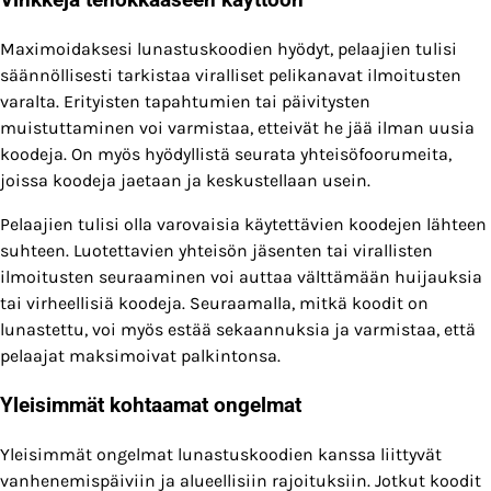
Vinkkejä tehokkaaseen käyttöön
Maximoidaksesi lunastuskoodien hyödyt, pelaajien tulisi
säännöllisesti tarkistaa viralliset pelikanavat ilmoitusten
varalta. Erityisten tapahtumien tai päivitysten
muistuttaminen voi varmistaa, etteivät he jää ilman uusia
koodeja. On myös hyödyllistä seurata yhteisöfoorumeita,
joissa koodeja jaetaan ja keskustellaan usein.
Pelaajien tulisi olla varovaisia käytettävien koodejen lähteen
suhteen. Luotettavien yhteisön jäsenten tai virallisten
ilmoitusten seuraaminen voi auttaa välttämään huijauksia
tai virheellisiä koodeja. Seuraamalla, mitkä koodit on
lunastettu, voi myös estää sekaannuksia ja varmistaa, että
pelaajat maksimoivat palkintonsa.
Yleisimmät kohtaamat ongelmat
Yleisimmät ongelmat lunastuskoodien kanssa liittyvät
vanhenemispäiviin ja alueellisiin rajoituksiin. Jotkut koodit