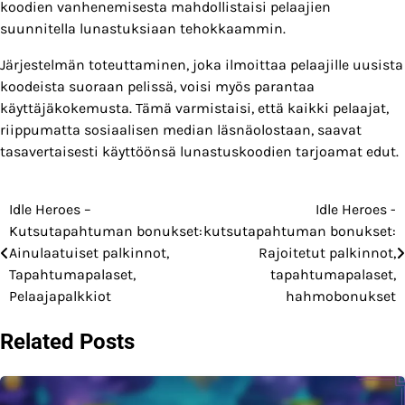
koodien vanhenemisesta mahdollistaisi pelaajien
suunnitella lunastuksiaan tehokkaammin.
Järjestelmän toteuttaminen, joka ilmoittaa pelaajille uusista
koodeista suoraan pelissä, voisi myös parantaa
käyttäjäkokemusta. Tämä varmistaisi, että kaikki pelaajat,
riippumatta sosiaalisen median läsnäolostaan, saavat
tasavertaisesti käyttöönsä lunastuskoodien tarjoamat edut.
Idle Heroes –
Idle Heroes -
Post
Kutsutapahtuman bonukset:
kutsutapahtuman bonukset:
navigation
Ainulaatuiset palkinnot,
Rajoitetut palkinnot,
Tapahtumapalaset,
tapahtumapalaset,
Pelaajapalkkiot
hahmobonukset
Related Posts