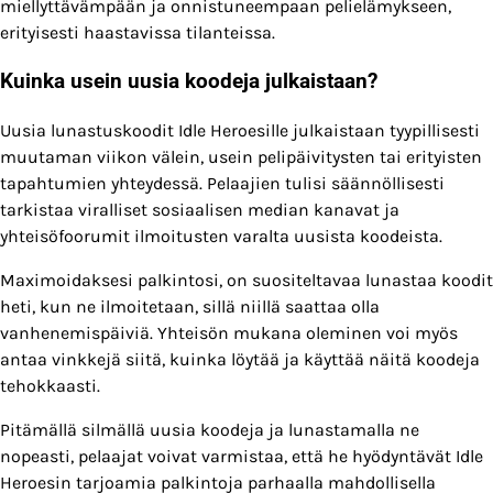
miellyttävämpään ja onnistuneempaan pelielämykseen,
erityisesti haastavissa tilanteissa.
Kuinka usein uusia koodeja julkaistaan?
Uusia lunastuskoodit Idle Heroesille julkaistaan tyypillisesti
muutaman viikon välein, usein pelipäivitysten tai erityisten
tapahtumien yhteydessä. Pelaajien tulisi säännöllisesti
tarkistaa viralliset sosiaalisen median kanavat ja
yhteisöfoorumit ilmoitusten varalta uusista koodeista.
Maximoidaksesi palkintosi, on suositeltavaa lunastaa koodit
heti, kun ne ilmoitetaan, sillä niillä saattaa olla
vanhenemispäiviä. Yhteisön mukana oleminen voi myös
antaa vinkkejä siitä, kuinka löytää ja käyttää näitä koodeja
tehokkaasti.
Pitämällä silmällä uusia koodeja ja lunastamalla ne
nopeasti, pelaajat voivat varmistaa, että he hyödyntävät Idle
Heroesin tarjoamia palkintoja parhaalla mahdollisella