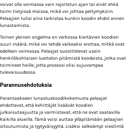
voivat olla voimassa vain rajoitetun ajan tai eivät ehkä
toimi tietyissä maissa, mikä voi johtaa pettymyksiin.
Pelaajien tulisi aina tarkistaa kunkin koodin ehdot ennen
lunastamista.
Toinen yleinen ongelma on verkossa kiertävien koodien
suuri määrä, mikä voi tehdä vaikeaksi erottaa, mitkä ovat
edelleen voimassa. Pelaajat suosittelevat usein
henkilökohtaisen luettelon pitämistä koodeista, jotka ovat
toimineet heille, jotta prosessi olisi sujuvampaa
tulevaisuudessa.
Parannusehdotuksia
Parantaakseen lunastuskoodikokemusta pelaajat
ehdottavat, että kehittäjät lisäävät koodien
julkaisutaajuutta ja varmistavat, että ne ovat saatavilla
kaikilla alueilla. Tämä voisi auttaa ylläpitämään pelaajien
sitoutumista ja tyytyväisyyttä. Lisäksi selkeämpi viestintä