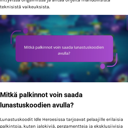
teknisistä vaikeuksista.
Mitkä palkinnot voin saada
lunastuskoodien avulla?
Lunastuskoodit Idle Heroesissa tarjoavat pelaajille erilaisia
palkintoja, kuten jalokiviä, pergamentteja ja eksklusiivisia