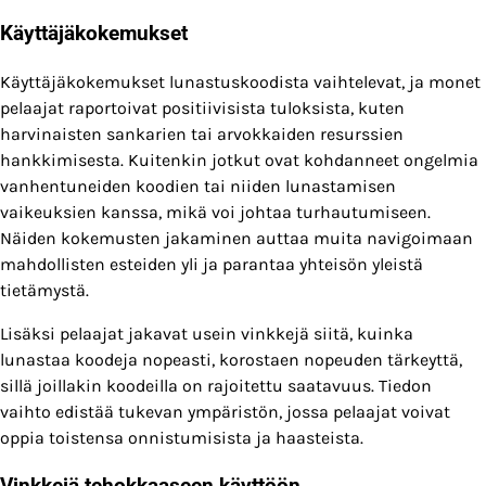
Käyttäjäkokemukset
Käyttäjäkokemukset lunastuskoodista vaihtelevat, ja monet
pelaajat raportoivat positiivisista tuloksista, kuten
harvinaisten sankarien tai arvokkaiden resurssien
hankkimisesta. Kuitenkin jotkut ovat kohdanneet ongelmia
vanhentuneiden koodien tai niiden lunastamisen
vaikeuksien kanssa, mikä voi johtaa turhautumiseen.
Näiden kokemusten jakaminen auttaa muita navigoimaan
mahdollisten esteiden yli ja parantaa yhteisön yleistä
tietämystä.
Lisäksi pelaajat jakavat usein vinkkejä siitä, kuinka
lunastaa koodeja nopeasti, korostaen nopeuden tärkeyttä,
sillä joillakin koodeilla on rajoitettu saatavuus. Tiedon
vaihto edistää tukevan ympäristön, jossa pelaajat voivat
oppia toistensa onnistumisista ja haasteista.