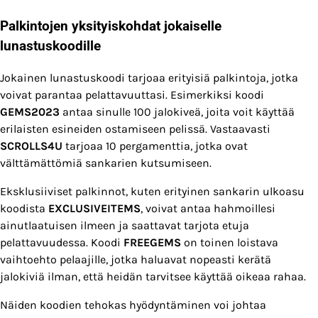
Palkintojen yksityiskohdat jokaiselle
lunastuskoodille
Jokainen lunastuskoodi tarjoaa erityisiä palkintoja, jotka
voivat parantaa pelattavuuttasi. Esimerkiksi koodi
GEMS2023
antaa sinulle 100 jalokiveä, joita voit käyttää
erilaisten esineiden ostamiseen pelissä. Vastaavasti
SCROLLS4U
tarjoaa 10 pergamenttia, jotka ovat
välttämättömiä sankarien kutsumiseen.
Eksklusiiviset palkinnot, kuten erityinen sankarin ulkoasu
koodista
EXCLUSIVEITEMS
, voivat antaa hahmoillesi
ainutlaatuisen ilmeen ja saattavat tarjota etuja
pelattavuudessa. Koodi
FREEGEMS
on toinen loistava
vaihtoehto pelaajille, jotka haluavat nopeasti kerätä
jalokiviä ilman, että heidän tarvitsee käyttää oikeaa rahaa.
Näiden koodien tehokas hyödyntäminen voi johtaa