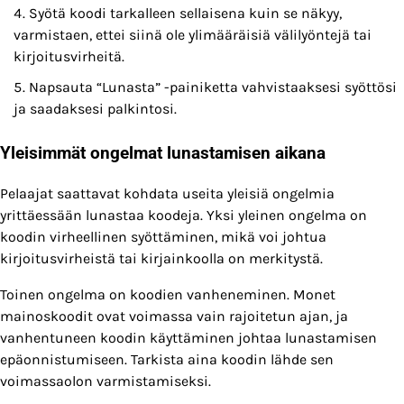
Syötä koodi tarkalleen sellaisena kuin se näkyy,
varmistaen, ettei siinä ole ylimääräisiä välilyöntejä tai
kirjoitusvirheitä.
Napsauta “Lunasta” -painiketta vahvistaaksesi syöttösi
ja saadaksesi palkintosi.
Yleisimmät ongelmat lunastamisen aikana
Pelaajat saattavat kohdata useita yleisiä ongelmia
yrittäessään lunastaa koodeja. Yksi yleinen ongelma on
koodin virheellinen syöttäminen, mikä voi johtua
kirjoitusvirheistä tai kirjainkoolla on merkitystä.
Toinen ongelma on koodien vanheneminen. Monet
mainoskoodit ovat voimassa vain rajoitetun ajan, ja
vanhentuneen koodin käyttäminen johtaa lunastamisen
epäonnistumiseen. Tarkista aina koodin lähde sen
voimassaolon varmistamiseksi.