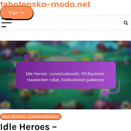
tehotenska-moda.net
Skip
to
Sign In
content
IDLE HEROES - LUNASTUSKOODIT
Idle Heroes –