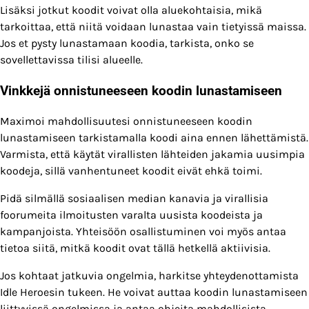
Lisäksi jotkut koodit voivat olla aluekohtaisia, mikä
tarkoittaa, että niitä voidaan lunastaa vain tietyissä maissa.
Jos et pysty lunastamaan koodia, tarkista, onko se
sovellettavissa tilisi alueelle.
Vinkkejä onnistuneeseen koodin lunastamiseen
Maximoi mahdollisuutesi onnistuneeseen koodin
lunastamiseen tarkistamalla koodi aina ennen lähettämistä.
Varmista, että käytät virallisten lähteiden jakamia uusimpia
koodeja, sillä vanhentuneet koodit eivät ehkä toimi.
Pidä silmällä sosiaalisen median kanavia ja virallisia
foorumeita ilmoitusten varalta uusista koodeista ja
kampanjoista. Yhteisöön osallistuminen voi myös antaa
tietoa siitä, mitkä koodit ovat tällä hetkellä aktiivisia.
Jos kohtaat jatkuvia ongelmia, harkitse yhteydenottamista
Idle Heroesin tukeen. He voivat auttaa koodin lunastamiseen
liittyvissä ongelmissa ja antaa ohjeita mahdollisista