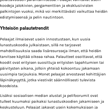
koodeja jalokivien, pergamenttien ja eksklusiivisten
palkintojen vuoksi, mikä voi merkittävästi vaikuttaa heidän
edistymiseensä ja pelin nautintoon.
Yhteisön palautetrendit
Pelaajat ilmaisevat usein innostustaan, kun uusia
lunastuskoodia julkaistaan, sillä ne tarjoavat
mahdollisuuksia saada lisäresursseja ilman, että heidän
tarvitsee käyttää oikeaa rahaa. Palautteet osoittavat, että
koodit ovat erityisen suosittuja erityisten tapahtumien tai
päivitysten aikana, jolloin yhteisö kokoontuu jakamaan
uusimpia tarjouksia. Monet pelaajat arvostavat kehittäjien
läpinäkyvyyttä, jotka viestivät säännöllisesti tulevista
koodeista.
Lisäksi sosiaalisen median alustat ja pelifoorumit ovat
tulleet kuumaksi paikaksi lunastuskoodien jakamiseen ja
keskusteluun. Pelaajat jakavat usein kokemuksiaan ja