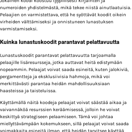
Jokainen koodi koostuu tyypillisesti kirjainten ja
numeroiden yhdistelmästä, mikä tekee niistä ainutlaatuisia.
Pelaajien on varmistettava, että he syöttävät koodit oikein
virheiden välttämiseksi ja onnistuneen lunastuksen
varmistamiseksi.
Kuinka lunastuskoodit parantavat pelattavuutta
Lunastuskoodit parantavat pelattavuutta tarjoamalla
pelaajille lisäresursseja, jotka auttavat heitä edistymään
nopeammin. Pelaajat voivat saada esineitä, kuten jalokiviä,
pergamentteja ja eksklusiivisia hahmoja, mikä voi
merkittävästi parantaa heidän mahdollisuuksiaan
haasteissa ja taisteluissa.
Käyttämällä näitä koodeja pelaajat voivat säästää aikaa ja
vaivannäköä resurssien keräämisessä, jolloin he voivat
keskittyä strategiseen pelaamiseen. Tämä voi johtaa
miellyttävämpään kokemukseen, sillä pelaajat voivat saada
voimakkaita esineitä ilman, että heidän tarvitsee käyttää