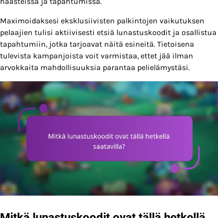
haasteissa ja tapahtumissa.
Maximoidaksesi eksklusiivisten palkintojen vaikutuksen
pelaajien tulisi aktiivisesti etsiä lunastuskoodit ja osallistua
tapahtumiin, jotka tarjoavat näitä esineitä. Tietoisena
tulevista kampanjoista voit varmistaa, ettet jää ilman
arvokkaita mahdollisuuksia parantaa pelielämystäsi.
Mitkä lunastuskoodit ovat tällä hetkellä