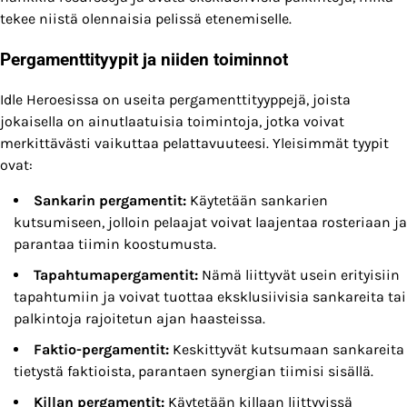
tekee niistä olennaisia pelissä etenemiselle.
Pergamenttityypit ja niiden toiminnot
Idle Heroesissa on useita pergamenttityyppejä, joista
jokaisella on ainutlaatuisia toimintoja, jotka voivat
merkittävästi vaikuttaa pelattavuuteesi. Yleisimmät tyypit
ovat:
Sankarin pergamentit:
Käytetään sankarien
kutsumiseen, jolloin pelaajat voivat laajentaa rosteriaan ja
parantaa tiimin koostumusta.
Tapahtumapergamentit:
Nämä liittyvät usein erityisiin
tapahtumiin ja voivat tuottaa eksklusiivisia sankareita tai
palkintoja rajoitetun ajan haasteissa.
Faktio-pergamentit:
Keskittyvät kutsumaan sankareita
tietystä faktioista, parantaen synergian tiimisi sisällä.
Killan pergamentit:
Käytetään killaan liittyvissä