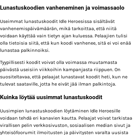
Lunastuskoodien vanheneminen ja voimassaolo
Useimmat lunastuskoodit Idle Heroesissa sisältävät
vanhenemispäivämäärän, mikä tarkoittaa, että niitä
voidaan käyttää vain tietyn ajan kuluessa. Pelaajien tulisi
olla tietoisia siitä, että kun koodi vanhenee, sitä ei voi enää
lunastaa palkinnoiksi.
Tyypillisesti koodit voivat olla voimassa muutamasta
päivästä useisiin viikkoihin kampanjasta riippuen. On
suositeltavaa, että pelaajat lunastavat koodit heti, kun ne
tulevat saataville, jotta he eivät jää ilman palkintoja.
Kuinka löytää uusimmat lunastuskoodit
Uusimpien lunastuskoodien löytäminen Idle Heroesille
voidaan tehdä eri kanavien kautta. Pelaajat voivat tarkistaa
virallisen pelin verkkosivuston, sosiaalisen median sivut ja
yhteisöfoorumit ilmoitusten ja päivitysten varalta uusista